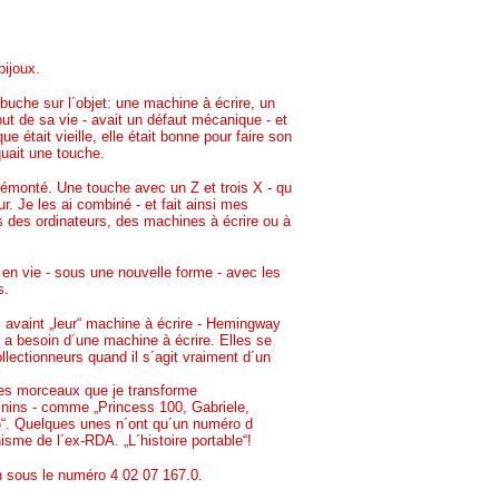
bijoux.
buche sur l´objet: une machine à écrire, un
out de sa vie - avait un défaut mécanique - et
 était vieille, elle était bonne pour faire son
uait une touche.
i démonté. Une touche avec un Z et trois X - qu
r. Je les ai combiné - et fait ainsi mes
s des ordinateurs, des machines à écrire ou à
 en vie - sous une nouvelle forme - avec les
s.
s avaint „leur“ machine à écrire - Hemingway
a besoin d´une machine à écrire. Elles se
llectionneurs quand il s´agit vraiment d´un
 des morceaux que je transforme
minins - comme „Princess 100, Gabriele,
6“. Quelques unes n´ont qu´un numéro d
sme de l´ex-RDA. „L´histoire portable“!
n sous le numéro 4 02 07 167.0.